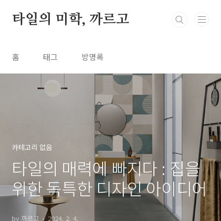
본문 바로가기
타일의 미학, 까르고
홈
태그
방명록
카테고리 없음
타일의 매력에 빠지다 : 집을
위한 독특한 디자인 아이디어
by 까르고
2024. 2. 4.