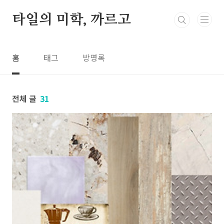
본문 바로가기
타일의 미학, 까르고
홈
태그
방명록
전체 글
31